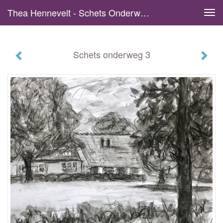
Thea Hennevelt - Schets Onderweg 3
Tog
navi
Schets onderweg 3