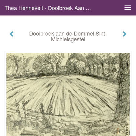
Thea Hennevelt - Dooibroek Aan De Dommel Sint-Michielsgestel
Tog
navi
Dooibroek aan de Dommel Sint-
Michielsgestel